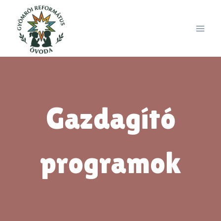
Skip
to
content
Gazdagító
programok