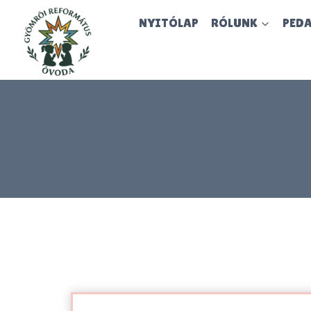
Skip
NYITÓLAP
RÓLUNK
PED
to
content