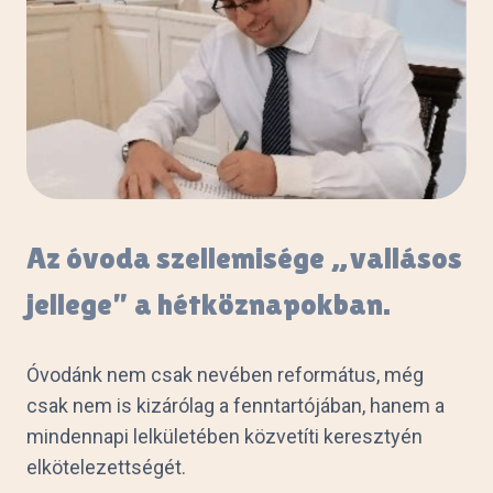
Az óvoda szellemisége „vallásos
jellege” a hétköznapokban.
Óvodánk nem csak nevében református, még
csak nem is kizárólag a fenntartójában, hanem a
mindennapi lelkületében közvetíti keresztyén
elkötelezettségét.