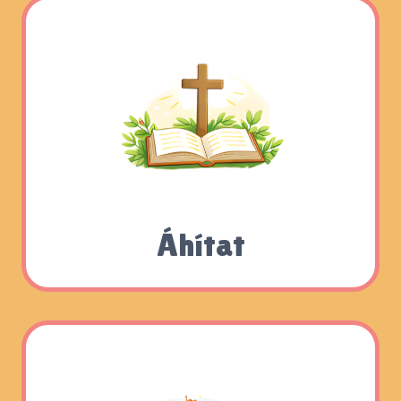
Áhítat