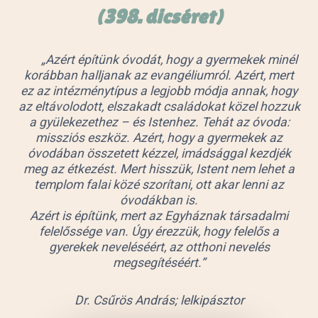
(398. dicséret)
„Azért építünk óvodát, hogy a gyermekek minél
korábban halljanak az evangéliumról. Azért, mert
ez az intézménytípus a legjobb módja annak, hogy
az eltávolodott, elszakadt családokat közel hozzuk
a gyülekezethez – és Istenhez. Tehát az óvoda:
missziós eszköz. Azért, hogy a gyermekek az
óvodában összetett kézzel, imádsággal kezdjék
meg az étkezést. Mert hisszük, Istent nem lehet a
templom falai közé szorítani, ott akar lenni az
óvodákban is.
Azért is építünk, mert az Egyháznak társadalmi
felelőssége van. Úgy érezzük, hogy felelős a
gyerekek neveléséért, az otthoni nevelés
megsegítéséért.”
Dr. Csűrös András; lelkipásztor