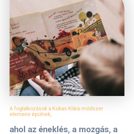
A foglalkozások a Kokas Klára-módszer
elemeire épülnek,
ahol az éneklés, a mozgás, a