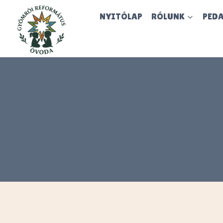
Skip
NYITÓLAP
RÓLUNK
PED
to
content