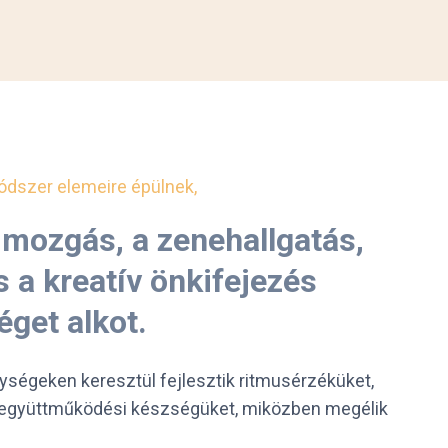
ódszer elemeire épülnek,
a mozgás, a zenehallgatás,
s a kreatív önkifejezés
get alkot.
ségeken keresztül fejlesztik ritmusérzéküket,
és együttműködési készségüket, miközben megélik