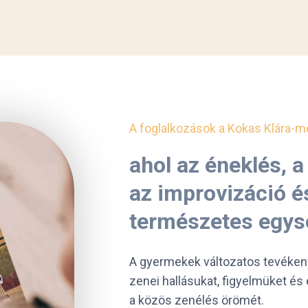
A foglalkozások a Kokas Klára-m
ahol az éneklés, 
az improvizáció é
természetes egysé
A gyermekek változatos tevékeny
zenei hallásukat, figyelmüket 
a közös zenélés örömét.