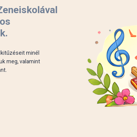
Zeneiskolával
tos
k.
kitűzéseit minél
uk meg, valamint
nt.