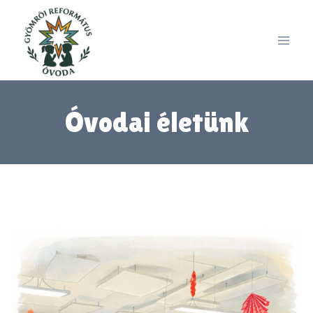
Skip
to
content
Óvodai életünk