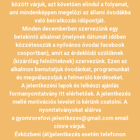
között várjuk, azt követően elindul a folyamat,
ami mindenképpen megelőzi az állami óvodákba
való beiratkozás időpontját.
Minden decemberben szervezünk egy
betekintő alkalmat (melynek dátumát időben
közzétesszük a nyilvános óvodai facebook
csoportban), amit az érdeklődő szülőknek
(kizárólag felnőtteknek) szervezünk. Ezen az
alkalmon bemutatjuk óvodánkat, programunkat
és megválaszoljuk a felmerülő kérdéseket.
A jelentkezési lapok és lelkészi ajánlás
formanyomtatvány itt elérhetőek. A jelentkezés
mellé motivációs levelet is kérünk csatolni. A
nyomtatványokat aláírva
a
gyomrorefovi.jelentkezes@gmail.com
email
címre várjuk.
Évközbeni (át)jelentkezés esetén telefonon