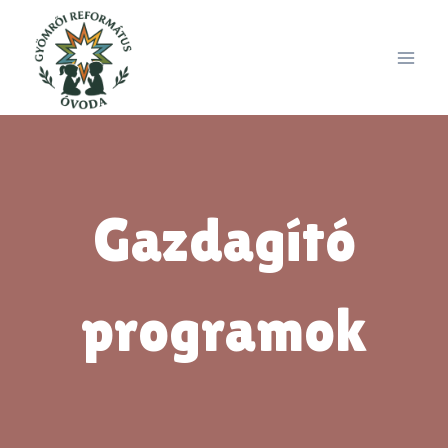
Skip
to
content
Gazdagító
programok